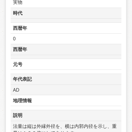
実物
時代
西暦年
0
西暦年
元号
年代表記
AD
地理情報
説明
法量は縦は外縁外径を、横は内郭内径を示し、重