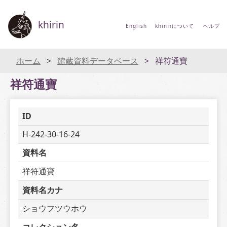
khirin
English
khirinについて
ヘルプ
ホーム
館蔵資料データベース
祥符通寶
祥符通寶
ID
H-242-30-16-24
資料名
祥符通寶
資料名カナ
ショウフツウホウ