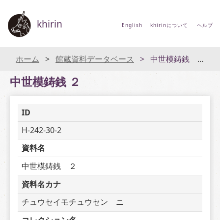
khirin
English
khirinについて
ヘルプ
ホーム
館蔵資料データベース
中世模鋳銭 ２
中世模鋳銭 ２
ID
H-242-30-2
資料名
中世模鋳銭　２
資料名カナ
チュウセイモチュウセン　ニ