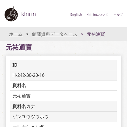
khirin
English
khirinについて
ヘルプ
ホーム
館蔵資料データベース
元祐通寶
元祐通寶
ID
H-242-30-20-16
資料名
元祐通寶
資料名カナ
ゲンユウツウホウ