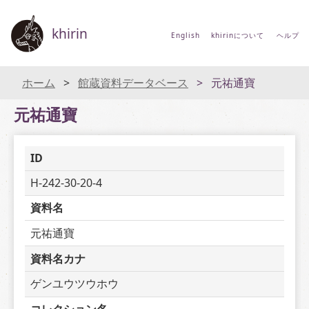
khirin
English
khirinについて
ヘルプ
ホーム
館蔵資料データベース
元祐通寶
元祐通寶
ID
H-242-30-20-4
資料名
元祐通寶
資料名カナ
ゲンユウツウホウ