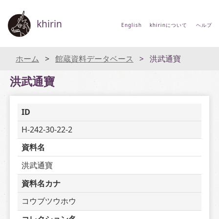
khirin
English
khirinについて
ヘルプ
ホーム
館蔵資料データベース
洪武通寶
洪武通寶
ID
H-242-30-22-2
資料名
洪武通寶
資料名カナ
コウブツウホウ