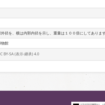
縁外径を、横は内郭内径を示し、重量は１００倍にしてありま
博物館
CC BY-SA (表示-継承) 4.0