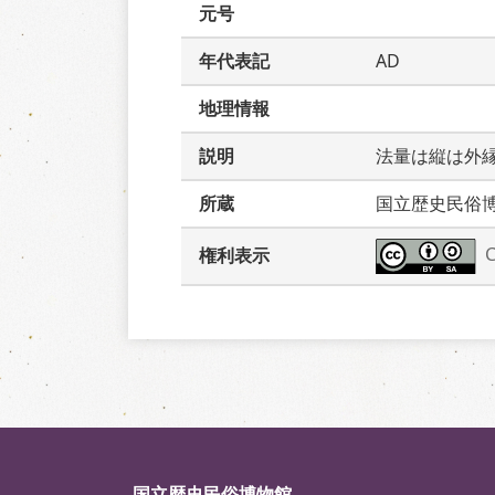
元号
年代表記
AD
地理情報
説明
法量は縦は外
所蔵
国立歴史民俗
権利表示
国立歴史民俗博物館