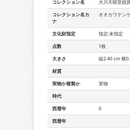
コレクション名
大川天顕堂銭
コレクション名カ
オオカワテン
ナ
文化財指定
指定:未指定
点数
1枚
大きさ
縦2.40 cm 横0.
材質
実物か複製か
実物
時代
西暦年
0
西暦年