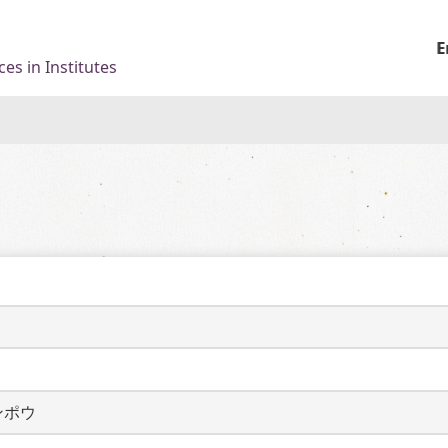
E
es in Institutes
ンポウ