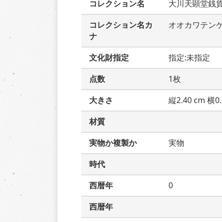
コレクション名
大川天顕堂銭
コレクション名カ
オオカワテン
ナ
文化財指定
指定:未指定
点数
1枚
大きさ
縦2.40 cm 横0.
材質
実物か複製か
実物
時代
西暦年
0
西暦年