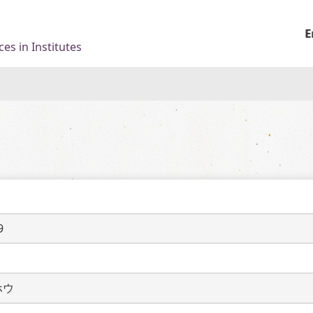
E
es in Institutes
9
ホウ