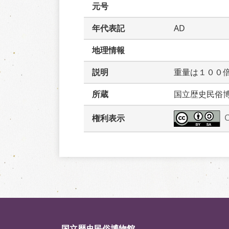
元号
年代表記
AD
地理情報
説明
重量は１００
所蔵
国立歴史民俗
権利表示
国立歴史民俗博物館