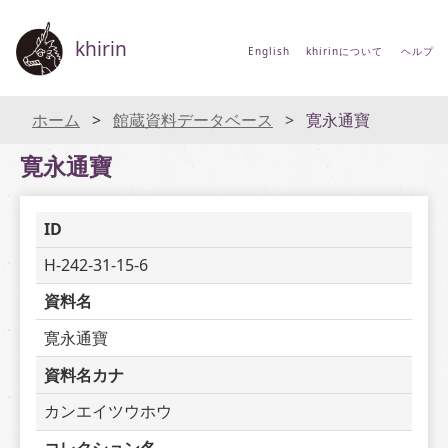
khirin
English
khirinについて
ヘルプ
ホーム
館蔵資料データベース
寛永通寶
寛永通寶
ID
H-242-31-15-6
資料名
寛永通寶
資料名カナ
カンエイツウホウ