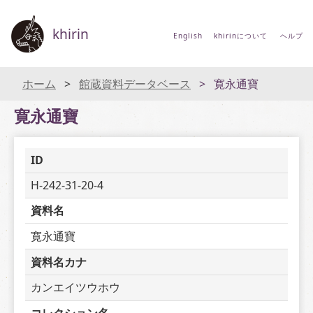
khirin
English
khirinについて
ヘルプ
ホーム
館蔵資料データベース
寛永通寶
寛永通寶
ID
H-242-31-20-4
資料名
寛永通寶
資料名カナ
カンエイツウホウ