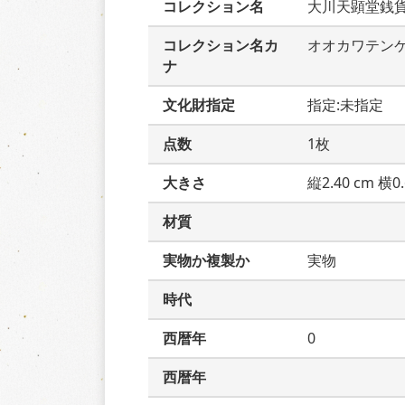
コレクション名
大川天顕堂銭
コレクション名カ
オオカワテン
ナ
文化財指定
指定:未指定
点数
1枚
大きさ
縦2.40 cm 横0.
材質
実物か複製か
実物
時代
西暦年
0
西暦年