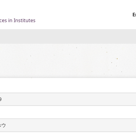
E
es in Institutes
9
ホウ