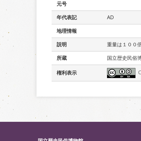
元号
年代表記
AD
地理情報
説明
重量は１００
所蔵
国立歴史民俗
権利表示
国立歴史民俗博物館