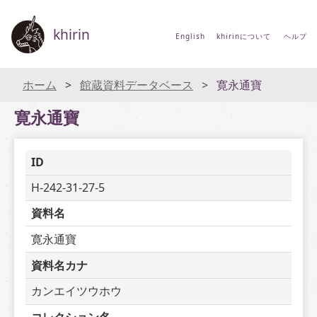
khirin
English
khirinについて
ヘルプ
ホーム
館蔵資料データベース
寛永通寶
寛永通寶
ID
H-242-31-27-5
資料名
寛永通寶
資料名カナ
カンエイツウホウ