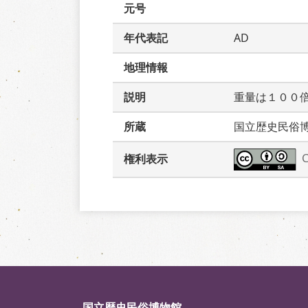
元号
年代表記
AD
地理情報
説明
重量は１００
所蔵
国立歴史民俗
権利表示
国立歴史民俗博物館