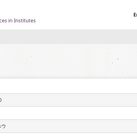
E
es in Institutes
0
ホウ