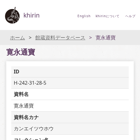
khirin
English
khirinについて
ヘルプ
ホーム
館蔵資料データベース
寛永通寶
寛永通寶
ID
H-242-31-28-5
資料名
寛永通寶
資料名カナ
カンエイツウホウ