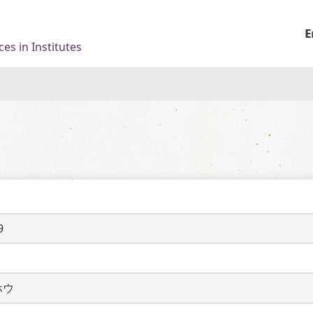
E
es in Institutes
9
ホウ