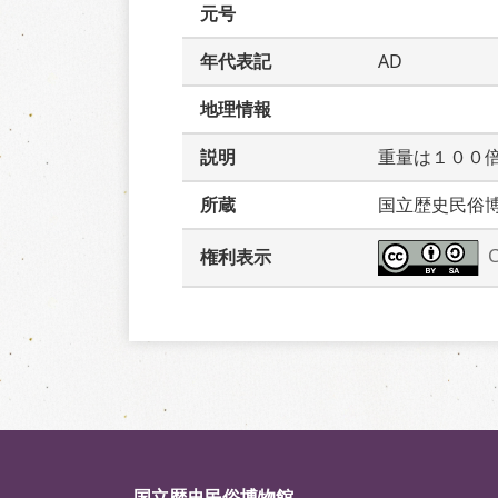
元号
年代表記
AD
地理情報
説明
重量は１００
所蔵
国立歴史民俗
権利表示
国立歴史民俗博物館