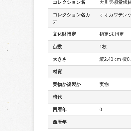
コレクション名
大川天顕堂銭
コレクション名カ
オオカワテン
ナ
文化財指定
指定:未指定
点数
1枚
大きさ
縦2.40 cm 横0.
材質
実物か複製か
実物
時代
西暦年
0
西暦年