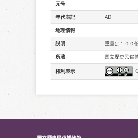
元号
年代表記
AD
地理情報
説明
重量は１００
所蔵
国立歴史民俗
権利表示
国立歴史民俗博物館