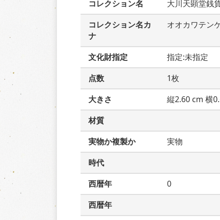
コレクション名
大川天顕堂銭
コレクション名カ
オオカワテン
ナ
文化財指定
指定:未指定
点数
1枚
大きさ
縦2.60 cm 横0.
材質
実物か複製か
実物
時代
西暦年
0
西暦年