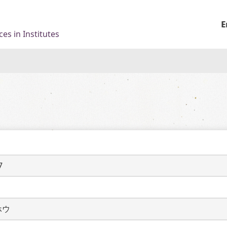
E
es in Institutes
7
ホウ