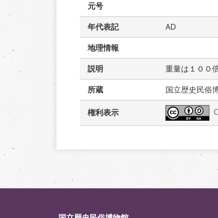
元号
年代表記
AD
地理情報
説明
重量は１００
所蔵
国立歴史民俗
権利表示
国立歴史民俗博物館