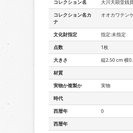
コレクション名
大川天顕堂銭
コレクション名カ
オオカワテン
ナ
文化財指定
指定:未指定
点数
1枚
大きさ
縦2.50 cm 横0.
材質
実物か複製か
実物
時代
西暦年
0
西暦年