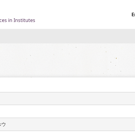
E
es in Institutes
ホウ