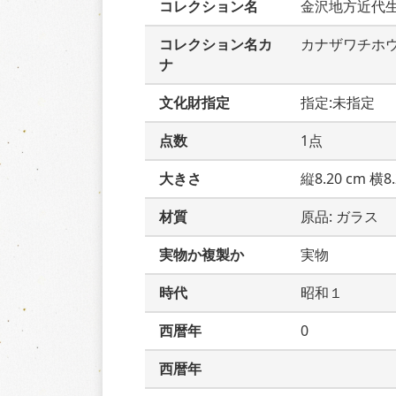
コレクション名
金沢地方近代
コレクション名カ
カナザワチホ
ナ
文化財指定
指定:未指定
点数
1点
大きさ
縦8.20 cm 横8.
材質
原品: ガラス
実物か複製か
実物
時代
昭和１
西暦年
0
西暦年