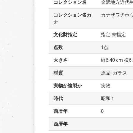
コレクション名
金沢地方近代
コレクション名カ
カナザワチホ
ナ
文化財指定
指定:未指定
点数
1点
大きさ
縦6.40 cm 横6.
材質
原品: ガラス
実物か複製か
実物
時代
昭和１
西暦年
0
西暦年