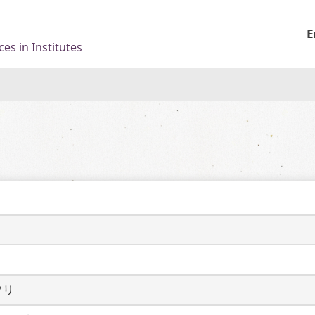
E
es in Institutes
ソリ