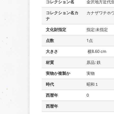
コレクション名
金沢地方近代
コレクション名カ
カナザワチホ
ナ
文化財指定
指定:未指定
点数
1点
大きさ
 横8.60 cm
材質
原品: 鉄　
実物か複製か
実物
時代
昭和１
西暦年
0
西暦年