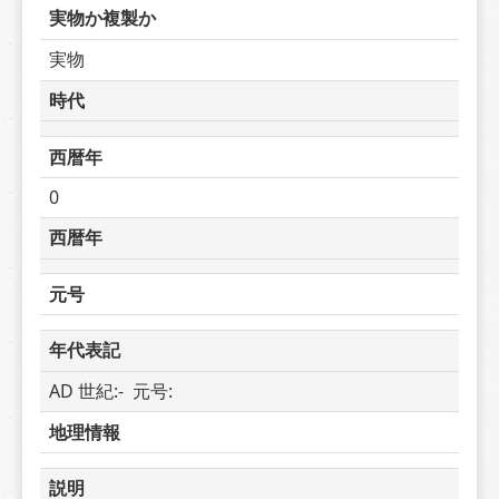
実物か複製か
実物
時代
西暦年
0
西暦年
元号
年代表記
AD 世紀:-  元号: 
地理情報
説明