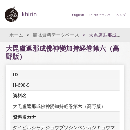
khirin
English
khirinについて
ヘルプ
ホーム
館蔵資料データベース
大毘盧遮那成佛神變加持経巻第六（高野版）
大毘盧遮那成佛神變加持経巻第六（高
野版）
ID
H-698-5
資料名
大毘盧遮那成佛神變加持経巻第六（高野版）
資料名カナ
ダイビルシャナジョウブツシンペンカジキョウマ