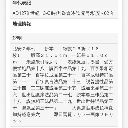
年代表記
AD1279 世紀:13-C 時代:鎌倉時代 元号:弘安 - 02 年
地理情報
説明
弘安２年刊　　折本　　紙数２６折（１６
枚）　　版高２１．５ｃｍ、一紙長５１．０ｃ
ｍ　　朱点朱引等あり　　表紙見返し墨書「受方
便学処品第十八　説百字生品第十九　百字果相応
品第二十　百字位成品第二十一　百字成就持誦品
第二十二　百字真言法品第二十三　説菩提性品第
二十四　三三昧耶説品第二十五　説如来品第二十
六　世出世護摩法品第二十七　説本尊三昧品第二
十八　説無相三昧品第二十九　世出世持誦品第三
十　嘱累品第三十一」　　　大毘盧遮那成仏神変
加持経巻第六　　　即日閲覧：カラー画像２９カ
ット