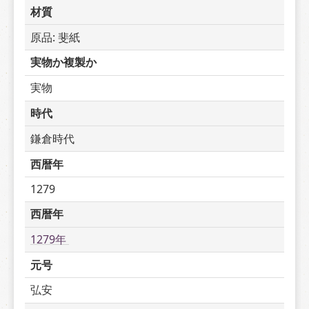
材質
原品: 斐紙
実物か複製か
実物
時代
鎌倉時代
西暦年
1279
西暦年
1279年 
元号
弘安