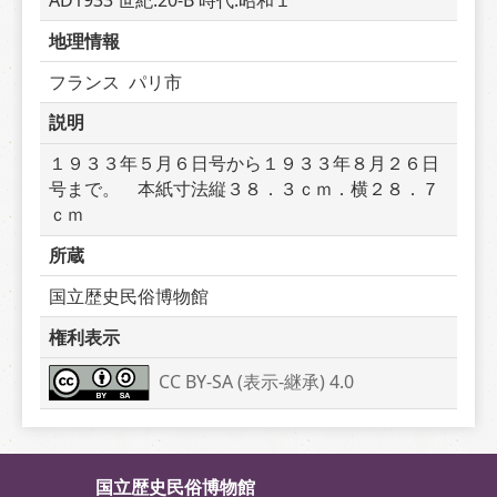
AD1933 世紀:20-B 時代:昭和１
地理情報
フランス  パリ市
説明
１９３３年５月６日号から１９３３年８月２６日
号まで。　本紙寸法縦３８．３ｃｍ．横２８．７
ｃｍ
所蔵
国立歴史民俗博物館
権利表示
CC BY-SA (表示-継承) 4.0
国立歴史民俗博物館