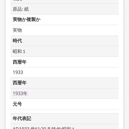
原品: 紙
実物か複製か
実物
時代
昭和１
西暦年
1933
西暦年
1933年 
元号
年代表記