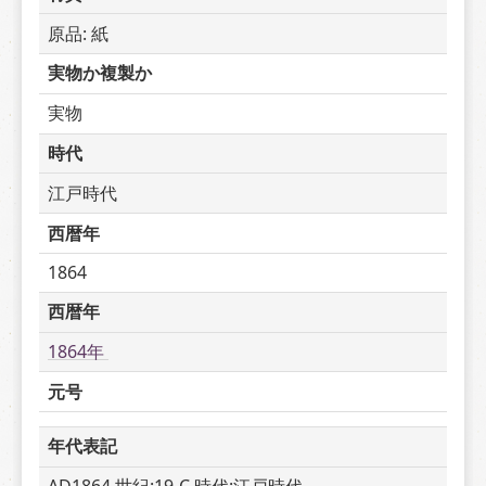
原品: 紙
実物か複製か
実物
時代
江戸時代
西暦年
1864
西暦年
1864年 
元号
年代表記