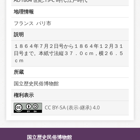
AD1864 世紀:19-C 時代:江戸時代
地理情報
フランス  パリ市
説明
１８６４年７月２日号から１８６４年１２月３１
日号まで。本紙寸法縦３７．０ｃｍ，横２６．５
ｃｍ
所蔵
国立歴史民俗博物館
権利表示
CC BY-SA (表示-継承) 4.0
国立歴史民俗博物館