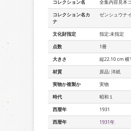
コレクション名
全集内容見本
コレクション名カ
ゼンシュウナ
ナ
文化財指定
指定:未指定
点数
1冊
大きさ
縦22.10 cm 横1
材質
原品: 洋紙
実物か複製か
実物
時代
昭和１
西暦年
1931
西暦年
1931年