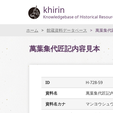
khirin
Knowledgebase of Historical Resourc
ホーム
館蔵資料データベース
萬葉集代
萬葉集代匠記内容見本
ID
H-728-59
資料名
萬葉集代匠記
資料名カナ
マンヨウシュ