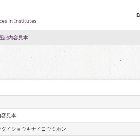
E
es in Institutes
匠記内容見本
内容見本
ウダイショウキナイヨウミホン