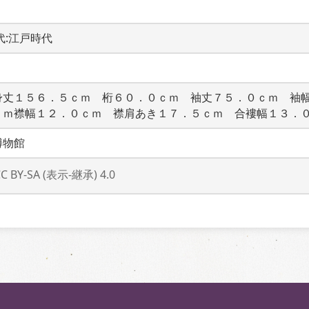
時代:江戸時代
身丈１５６．５ｃｍ　桁６０．０ｃｍ　袖丈７５．０ｃｍ　袖
ｃｍ襟幅１２．０ｃｍ　襟肩あき１７．５ｃｍ　合褸幅１３．
博物館
CC BY-SA (表示-継承) 4.0