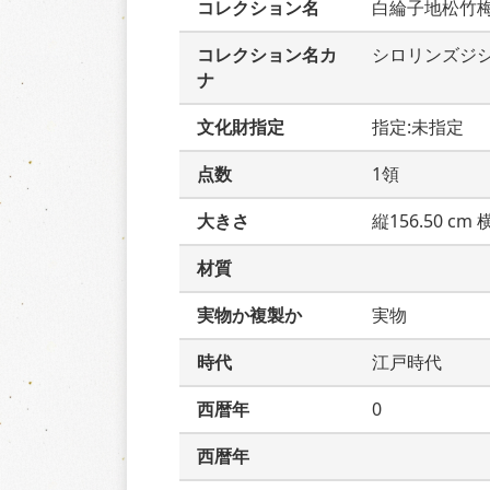
コレクション名
白綸子地松竹
コレクション名カ
シロリンズジ
ナ
文化財指定
指定:未指定
点数
1領
大きさ
縦156.50 cm 横
材質
実物か複製か
実物
時代
江戸時代
西暦年
0
西暦年