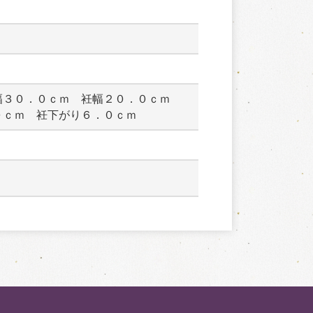
幅３０．０ｃｍ　衽幅２０．０ｃｍ　
０ｃｍ　衽下がり６．０ｃｍ