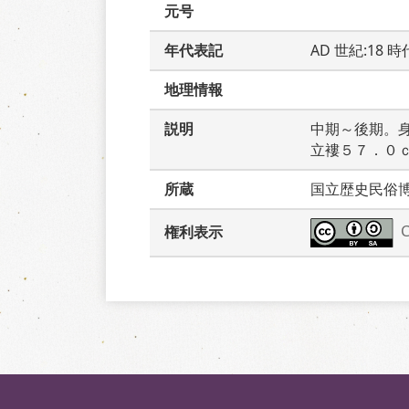
元号
年代表記
AD 世紀:18 
地理情報
説明
中期～後期。
立褸５７．０
所蔵
国立歴史民俗
権利表示