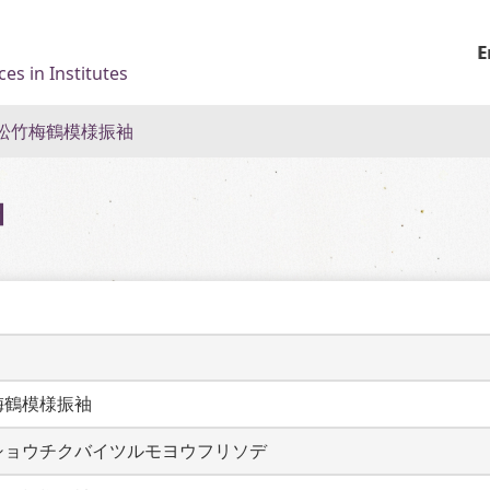
E
es in Institutes
松竹梅鶴模様振袖
袖
梅鶴模様振袖
ショウチクバイツルモヨウフリソデ