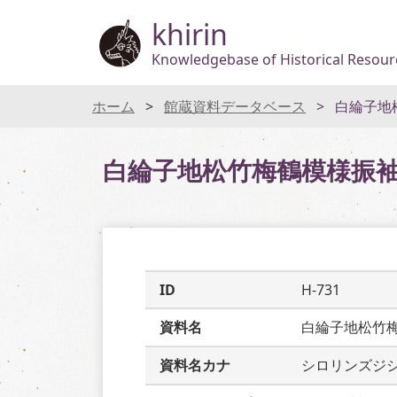
khirin
Knowledgebase of Historical Resourc
ホーム
館蔵資料データベース
白綸子地
白綸子地松竹梅鶴模様振
ID
H-731
資料名
白綸子地松竹
資料名カナ
シロリンズジ