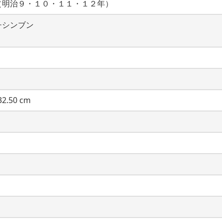
（明治９・１０・１１・１２年）
チシンブン
2.50 cm