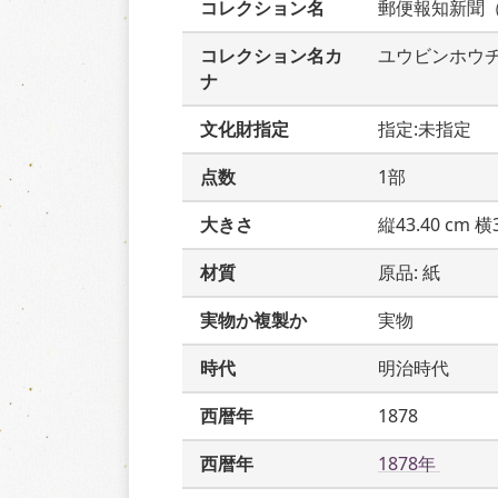
コレクション名
郵便報知新聞
コレクション名カ
ユウビンホウ
ナ
文化財指定
指定:未指定
点数
1部
大きさ
縦43.40 cm 横3
材質
原品: 紙
実物か複製か
実物
時代
明治時代
西暦年
1878
西暦年
1878年