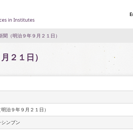
E
es in Institutes
新聞（明治９年９月２１日）
９月２１日）
（明治９年９月２１日）
チシンブン