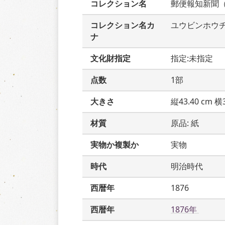
コレクション名
郵便報知新聞
コレクション名カ
ユウビンホウ
ナ
文化財指定
指定:未指定
点数
1部
大きさ
縦43.40 cm 横3
材質
原品: 紙
実物か複製か
実物
時代
明治時代
西暦年
1876
西暦年
1876年