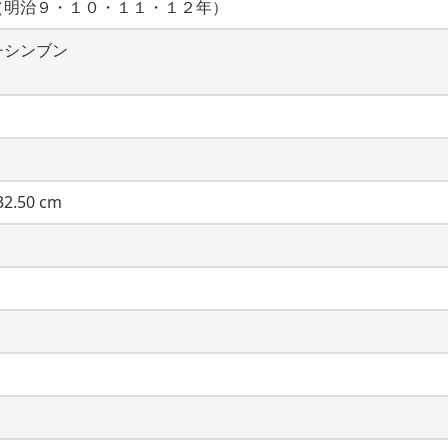
（明治９・１０・１１・１２年）
チシンブン
2.50 cm