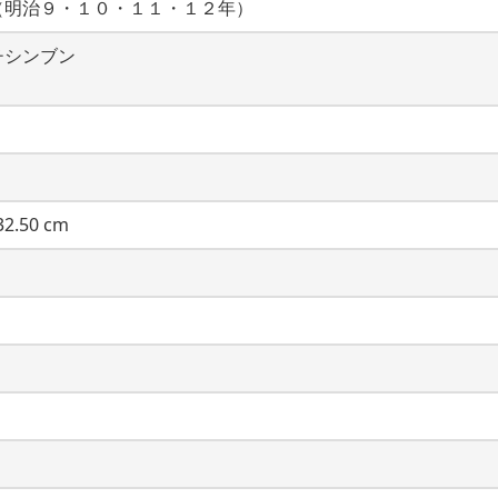
（明治９・１０・１１・１２年）
チシンブン
2.50 cm