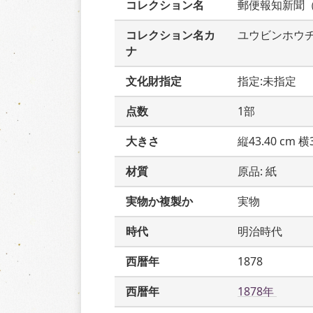
コレクション名
郵便報知新聞
コレクション名カ
ユウビンホウ
ナ
文化財指定
指定:未指定
点数
1部
大きさ
縦43.40 cm 横3
材質
原品: 紙
実物か複製か
実物
時代
明治時代
西暦年
1878
西暦年
1878年