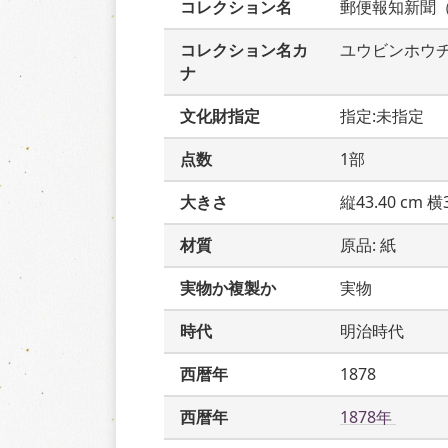
コレクション名
郵便報知新聞
コレクション名カ
ユウビンホウ
ナ
文化財指定
指定:未指定
点数
1部
大きさ
縦43.40 cm 横3
材質
原品: 紙
実物か複製か
実物
時代
明治時代
西暦年
1878
西暦年
1878年