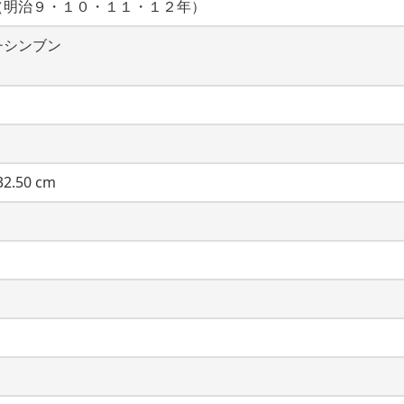
（明治９・１０・１１・１２年）
チシンブン
2.50 cm