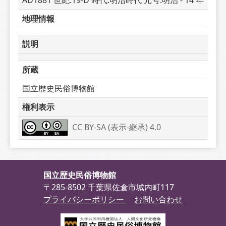
AD1881 世紀:19-D 時代:明治時代 元号:明治 - 14 年
地理情報
説明
所蔵
国立歴史民俗博物館
権利表示
CC BY-SA (表示-継承) 4.0
国立歴史民俗博物館
〒285-8502 千葉県佐倉市城内町117
プライバシーポリシー
お問い合わせ