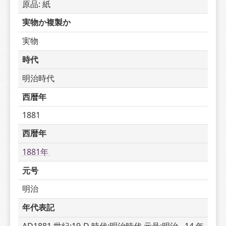
原品: 紙
実物か複製か
実物
時代
明治時代
西暦年
1881
西暦年
1881年 
元号
明治
年代表記