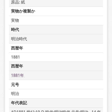
原品: 紙
実物か複製か
実物
時代
明治時代
西暦年
1881
西暦年
1881年 
元号
明治
年代表記