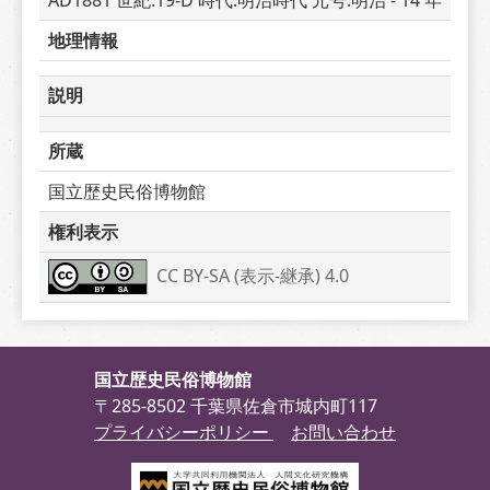
AD1881 世紀:19-D 時代:明治時代 元号:明治 - 14 年
地理情報
説明
所蔵
国立歴史民俗博物館
権利表示
CC BY-SA (表示-継承) 4.0
国立歴史民俗博物館
〒285-8502 千葉県佐倉市城内町117
プライバシーポリシー
お問い合わせ