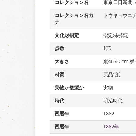
コレクション名
東京日日新聞
コレクション名カ
トウキョウニ
ナ
文化財指定
指定:未指定
点数
1部
大きさ
縦46.40 cm 横3
材質
原品: 紙
実物か複製か
実物
時代
明治時代
西暦年
1882
西暦年
1882年