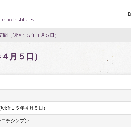
E
es in Institutes
新聞（明治１５年４月５日）
年４月５日）
（明治１５年４月５日）
チニチシンブン