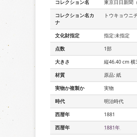
コレクション名
東京日日新聞
コレクション名カ
トウキョウニ
ナ
文化財指定
指定:未指定
点数
1部
大きさ
縦46.40 cm 横3
材質
原品: 紙
実物か複製か
実物
時代
明治時代
西暦年
1881
西暦年
1881年