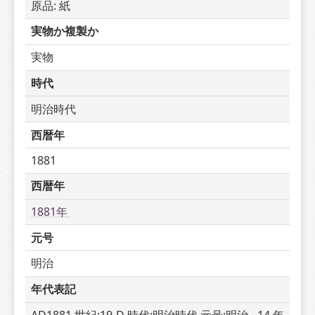
原品: 紙
実物か複製か
実物
時代
明治時代
西暦年
1881
西暦年
1881年 
元号
明治
年代表記