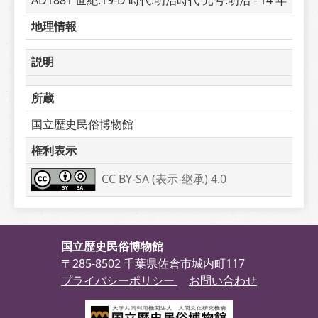
AD1881 世紀:19-D 時代:明治時代 元号:明治 - 14 年
地理情報
説明
所蔵
国立歴史民俗博物館
権利表示
CC BY-SA (表示-継承) 4.0
国立歴史民俗博物館
〒285-8502 千葉県佐倉市城内町117
プライバシーポリシー
お問い合わせ