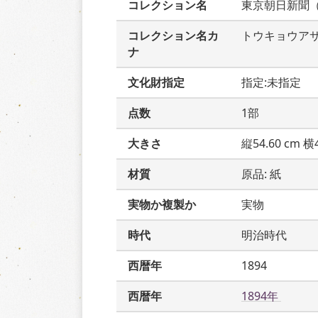
コレクション名
東京朝日新聞
コレクション名カ
トウキョウア
ナ
文化財指定
指定:未指定
点数
1部
大きさ
縦54.60 cm 横4
材質
原品: 紙
実物か複製か
実物
時代
明治時代
西暦年
1894
西暦年
1894年