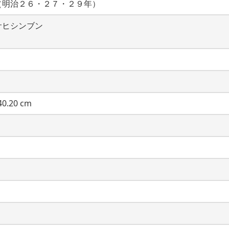
（明治２６・２７・２９年）
サヒシンブン
0.20 cm