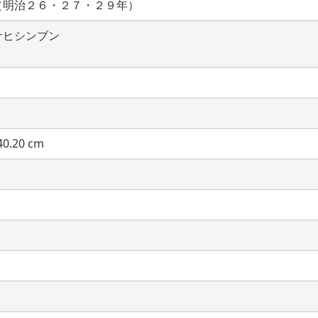
（明治２６・２７・２９年）
サヒシンブン
0.20 cm