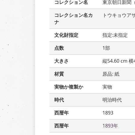
コレクション名
東京朝日新聞
コレクション名カ
トウキョウア
ナ
文化財指定
指定:未指定
点数
1部
大きさ
縦54.60 cm 横4
材質
原品: 紙
実物か複製か
実物
時代
明治時代
西暦年
1893
西暦年
1893年