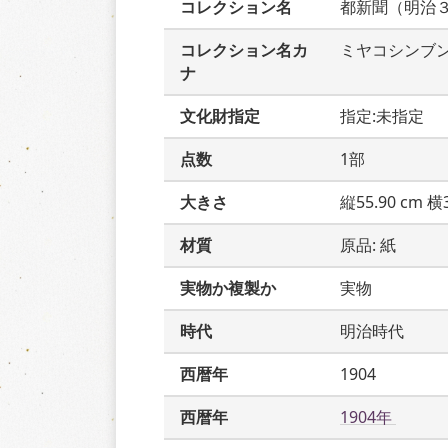
コレクション名
都新聞（明治
コレクション名カ
ミヤコシンブ
ナ
文化財指定
指定:未指定
点数
1部
大きさ
縦55.90 cm 横3
材質
原品: 紙
実物か複製か
実物
時代
明治時代
西暦年
1904
西暦年
1904年