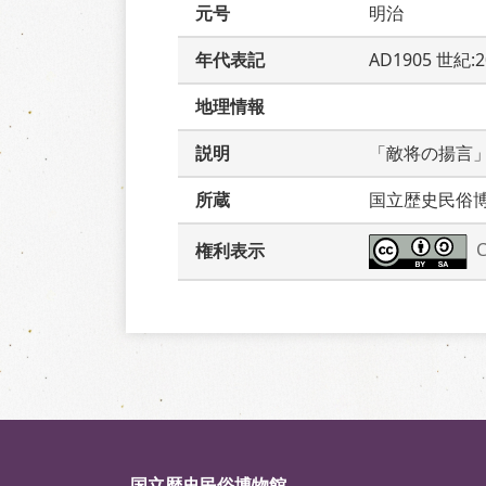
元号
明治
年代表記
AD1905 世紀:
地理情報
説明
「敵将の揚言
所蔵
国立歴史民俗
権利表示
国立歴史民俗博物館