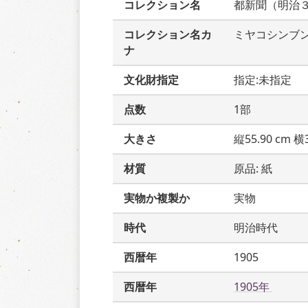
コレクション名
都新聞（明治
コレクション名カ
ミヤコシンブ
ナ
文化財指定
指定:未指定
点数
1部
大きさ
縦55.90 cm 横3
材質
原品: 紙
実物か複製か
実物
時代
明治時代
西暦年
1905
西暦年
1905年