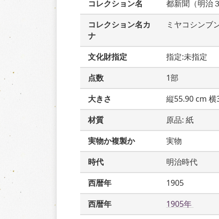
コレクション名
都新聞（明治
コレクション名カ
ミヤコシンブ
ナ
文化財指定
指定:未指定
点数
1部
大きさ
縦55.90 cm 横3
材質
原品: 紙
実物か複製か
実物
時代
明治時代
西暦年
1905
西暦年
1905年