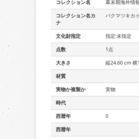
コレクション名
幕末期海外情
コレクション名カ
バクマツキカ
ナ
文化財指定
指定:未指定
点数
1点
大きさ
縦24.60 cm 横1
材質
実物か複製か
実物
時代
西暦年
0
西暦年