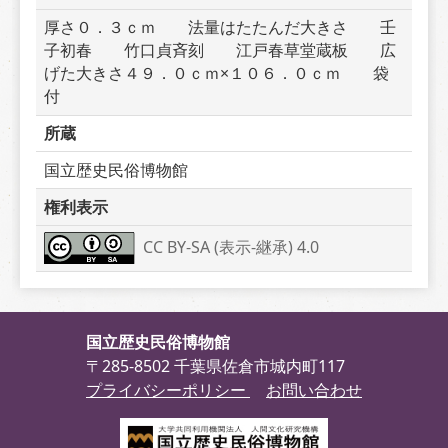
厚さ０．３ｃｍ　　法量はたたんだ大きさ　　壬
子初春　　竹口貞斉刻　　江戸春草堂蔵板　　広
げた大きさ４９．０ｃｍ×１０６．０ｃｍ　　袋
付
所蔵
国立歴史民俗博物館
権利表示
CC BY-SA (表示-継承) 4.0
国立歴史民俗博物館
〒285-8502 千葉県佐倉市城内町117
プライバシーポリシー
お問い合わせ