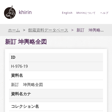
khirin
English
khirinについて
ヘルプ
ホーム
館蔵資料データベース
新訂 坤輿略全図
新訂 坤輿略全図
ID
H-976-19
資料名
新訂　坤輿略全図
資料名カナ
コレクション名