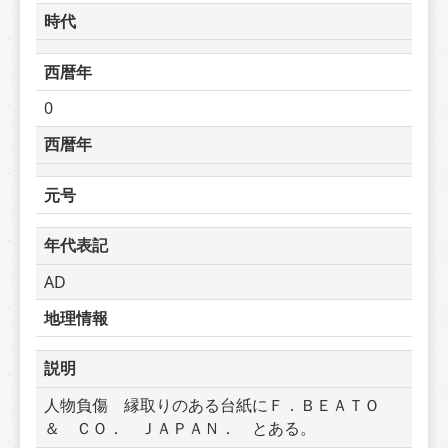
時代
西暦年
0
西暦年
元号
年代表記
AD
地理情報
説明
人物負傷　縁取りのある台紙にＦ．ＢＥＡＴＯ　
＆　ＣＯ．　ＪＡＰＡＮ．　とある。