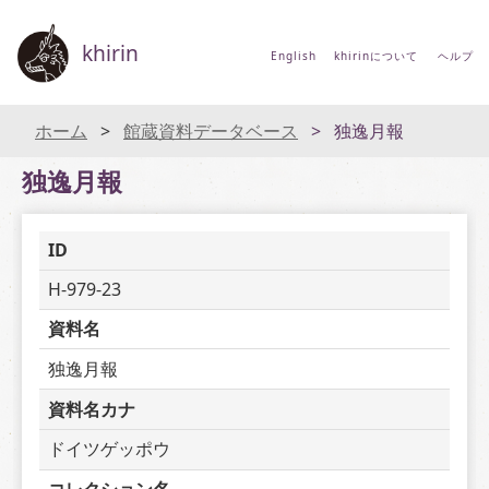
khirin
English
khirinについて
ヘルプ
ホーム
館蔵資料データベース
独逸月報
独逸月報
ID
H-979-23
資料名
独逸月報
資料名カナ
ドイツゲッポウ