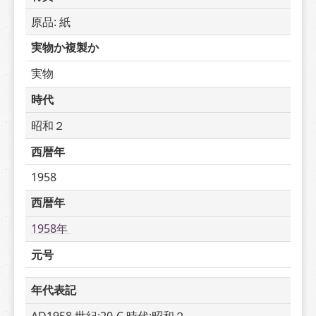
原品: 紙
実物か複製か
実物
時代
昭和２
西暦年
1958
西暦年
1958年 
元号
年代表記