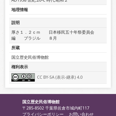
AD1958 世紀:20-C 時代:昭和２
地理情報
説明
厚さ１．２ｃｍ　　日本移民五十年祭委員会
編　　ブラジル　　８月
所蔵
国立歴史民俗博物館
権利表示
CC BY-SA (表示-継承) 4.0
国立歴史民俗博物館
〒285-8502 千葉県佐倉市城内町117
プライバシーポリシー
お問い合わせ