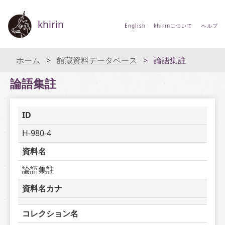
khirin
English
khirinについて
ヘルプ
ホーム
館蔵資料データベース
論語集註
論語集註
ID
H-980-4
資料名
論語集註
資料名カナ
コレクション名