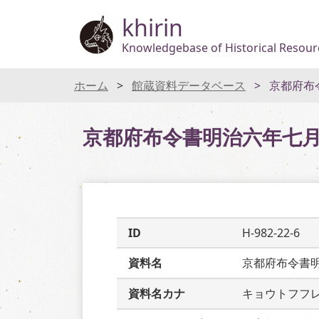
khirin
Knowledgebase of Historical Resourc
ホーム
館蔵資料データベース
京都府布
京都府布令書明治六年七
ID
H-982-22-6
資料名
京都府布令書
資料名カナ
キョウトフフ