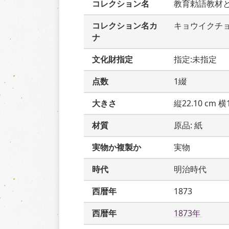
コレクション名
教育勅語教材
コレクション名カ
キョウイクチ
ナ
文化財指定
指定:未指定
点数
1綴
大きさ
縦22.10 cm 横1
材質
原品: 紙
実物か複製か
実物
時代
明治時代
西暦年
1873
西暦年
1873年