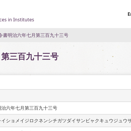
E
es in Institutes
令書明治六年七月第三百九十三号
月第三百九十三号
明治六年七月第三百九十三号
レイショメイジロクネンシチガツダイサンビャクキュウジュウ