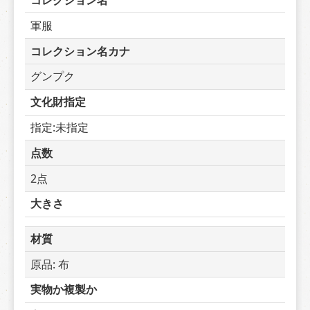
コレクション名
軍服
コレクション名カナ
グンプク
文化財指定
指定:未指定
点数
2点
大きさ
材質
原品: 布
実物か複製か