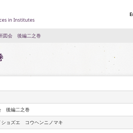
E
es in Institutes
所図会 後編二之巻
巻
会　後編二之巻
イショズエ　コウヘンニノマキ