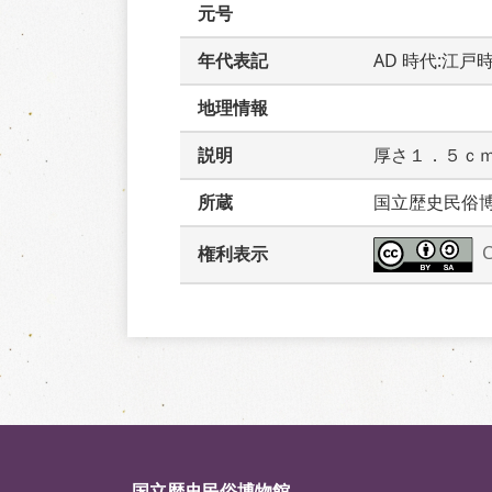
元号
年代表記
AD 時代:江戸
地理情報
説明
厚さ１．５ｃ
所蔵
国立歴史民俗
権利表示
国立歴史民俗博物館