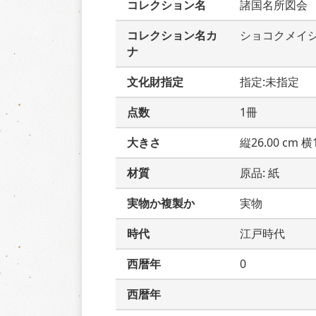
コレクション名
諸国名所図会
コレクション名カ
ショコクメイ
ナ
文化財指定
指定:未指定
点数
1冊
大きさ
縦26.00 cm 横1
材質
原品: 紙
実物か複製か
実物
時代
江戸時代
西暦年
0
西暦年