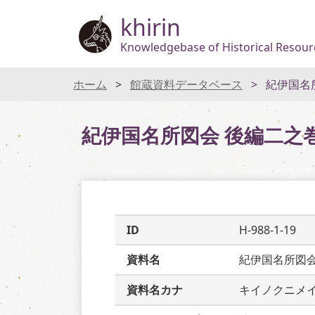
khirin
Knowledgebase of Historical Resourc
ホーム
館蔵資料データベース
紀伊国名
紀伊国名所図会 後編二之
ID
H-988-1-19
資料名
紀伊国名所図
資料名カナ
キイノクニメ