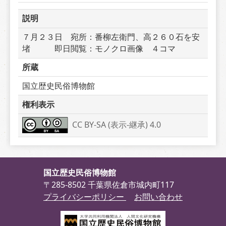
説明
７月２３日　宛所：番柳左衛門、高２６０石を安
堵　　　即日閲覧：モノクロ画像　４コマ　
所蔵
国立歴史民俗博物館
権利表示
CC BY-SA (表示-継承) 4.0
国立歴史民俗博物館
〒285-8502 千葉県佐倉市城内町117
プライバシーポリシー
お問い合わせ