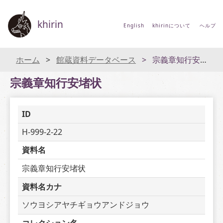
khirin
English
khirinについて
ヘルプ
ホーム
館蔵資料データベース
宗義章知行安堵状
宗義章知行安堵状
ID
H-999-2-22
資料名
宗義章知行安堵状
資料名カナ
ソウヨシアヤチギョウアンドジョウ