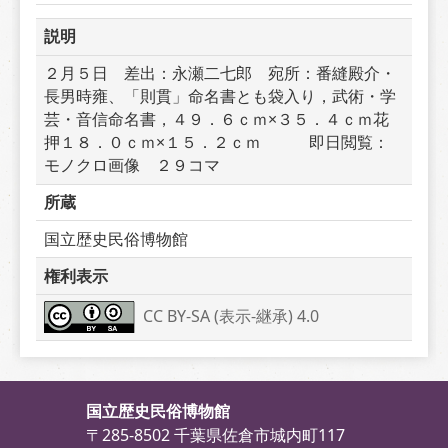
説明
２月５日　差出：永瀬二七郎　宛所：番縫殿介・
長男時雍、「則貫」命名書とも袋入り，武術・学
芸・音信命名書，４９．６ｃｍ×３５．４ｃｍ花
押１８．０ｃｍ×１５．２ｃｍ　　　即日閲覧：
モノクロ画像　２９コマ　
所蔵
国立歴史民俗博物館
権利表示
CC BY-SA (表示-継承) 4.0
国立歴史民俗博物館
〒285-8502 千葉県佐倉市城内町117