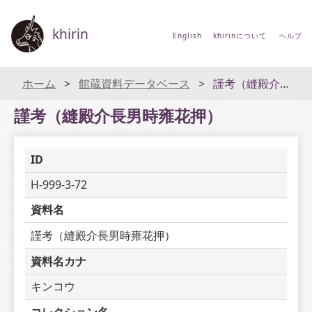
khirin
English
khirinについて
ヘルプ
ホーム
館蔵資料データベース
謹考（縫殿介長男時雍花押）
謹考（縫殿介長男時雍花押）
ID
H-999-3-72
資料名
謹考（縫殿介長男時雍花押）
資料名カナ
キンコウ